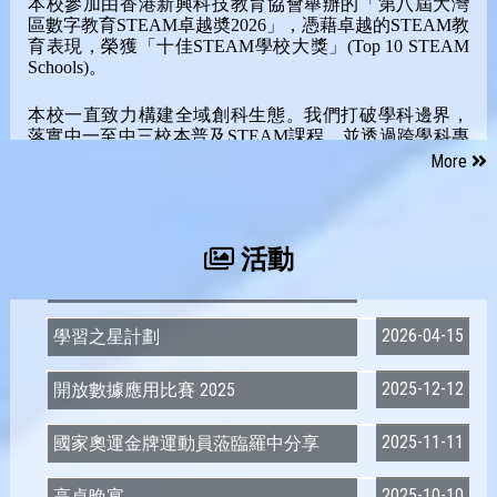
本校參加由香港新興科技教育協會舉辦的「第八屆大灣
區數字教育STEAM卓越奬2026」，憑藉卓越的STEAM教
育表現，榮獲「十佳STEAM學校大獎」
(Top 10 STEAM 
Schools)
。
本校一直致力構建全域創科生態。我們打破學科邊界，
落實中一至中三校本普及STEAM課程，並透過跨學科專
題研習提升自主解難能力。全賴各科組共同努力，本校
More
於過往幾年的多項全港校際比賽中勇奪多個獎項。是次
榮獲「十佳STEAM學校大獎」，更彰顯本校STEAM方面
發展於教育界的廣泛認同。
活動
第八屆大灣區數字教育STEAM卓越奬
未來，本校將繼續優化AI與創科教育，引領學生發揮創
2026(香港)
意，造就未來社會的創科棟樑。
2026-04-15
學習之星計劃
感謝本校STEAM教育團隊的每一位教職員，為本校
STEAM發展作出的貢獻。
2025-12-12
開放數據應用比賽 2025
2025-11-11
國家奧運金牌運動員蒞臨羅中分享
2025-10-10
高桌晚宴