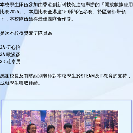
本校學生隊伍參加由香港創新科技促進組舉辦的「開放數據應用
比賽2025」。本屆比賽全港逾150隊隊伍參賽。於區老師帶領
下，本校隊伍獲得最佳團隊合作獎。
是次本校得獎隊伍隊員為
3A
伍心怡
3A
歐浚彥
3D
莊卓男
感謝校長及有關組別老師對本校學生於STEAM及IT教育的支持，
成就學生獲取佳績。