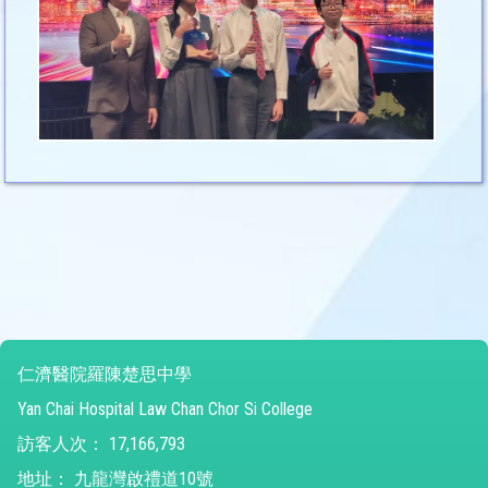
仁濟醫院羅陳楚思中學
Yan Chai Hospital Law Chan Chor Si College
訪客人次：
17,166,793
地址：
九龍灣啟禮道10號