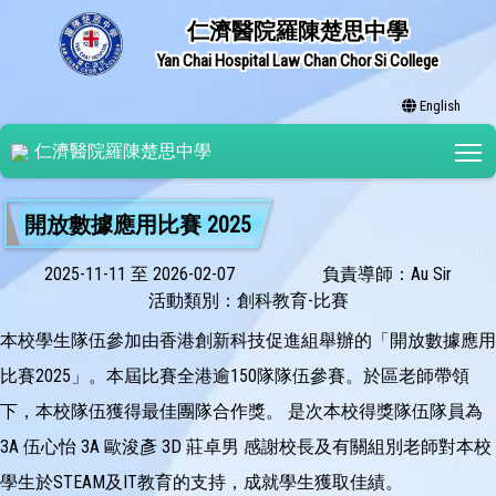
仁濟醫院羅陳楚思中學
Yan Chai Hospital Law Chan Chor Si College
English
T
仁濟醫院羅陳楚思中學
開放數據應用比賽 2025
2025-11-11 至 2026-02-07
負責導師：Au Sir
活動類別：創科教育-比賽
本校學生隊伍參加由香港創新科技促進組舉辦的「開放數據應用
比賽2025」。本屆比賽全港逾150隊隊伍參賽。於區老師帶領
下，本校隊伍獲得最佳團隊合作獎。 是次本校得獎隊伍隊員為
3A 伍心怡 3A 歐浚彥 3D 莊卓男 感謝校長及有關組別老師對本校
學生於STEAM及IT教育的支持，成就學生獲取佳績。