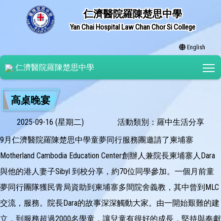
仁濟醫院羅陳楚思中學
Yan Chai Hospital Law Chan Chor Si College
English
T
仁濟醫院羅陳楚思中學
高桌晚宴
2025-09-16 (星期二)
活動類別：羅中生活分享
9月仁濟醫院羅陳楚思中學童夢同行服務團邀請了柬埔寨
Motherland Cambodia Education Center創辦人兼院長柬埔寨人Dara
與他的港人妻子Sibyl 到校分享，約70位同學參加。一個月前童
夢同行團隊獲民青局資助到柬埔寨多間院舍義教，其中曾到MLC
交流，服務。院長Dara的故事深深觸動大家。由一開始艱難的建
立，到服務超過2000名學童，讓兒童有很好的成長，堅持與奉獻