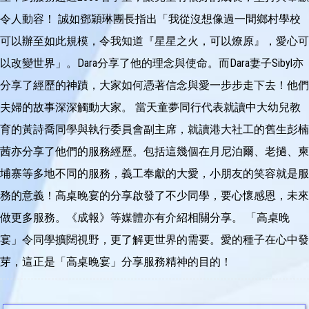
令人動容！ 誠如鄧穎琳團長指出「我從沒想像過一間鄉村學校
可以辦至如此規模，令我知道『星星之火，可以燎原』，愛心可
以改變世界」。Dara分享了他的理念與使命。而Dara妻子Sibyl亦
分享了經歷的神蹟，大家如何憑著信念與愛一步步走下去！他們
夫婦的故事深深觸動大家。 當天童夢同行代表就讀中大幼兒教
育的黃詩喬同學與執行委員會副主席，就讀港大社工的舊生彭楠
茜亦分享了他們的服務經歷。包括這幾個在月尼泊爾、老撾、柬
埔寨等多地不同的服務，義工奉獻的大愛，小朋友的笑容就是服
務的意義！高桌晚宴的分享啟發了不少同學，要心懷感恩，未來
做更多服務。《成報》等媒體亦有介紹相關分享。 「高桌晚
宴」令同學擴闊視野，更了解更世界的需要。愛的種子在心中發
芽，這正是「高桌晚宴」分享服務精神的目的！