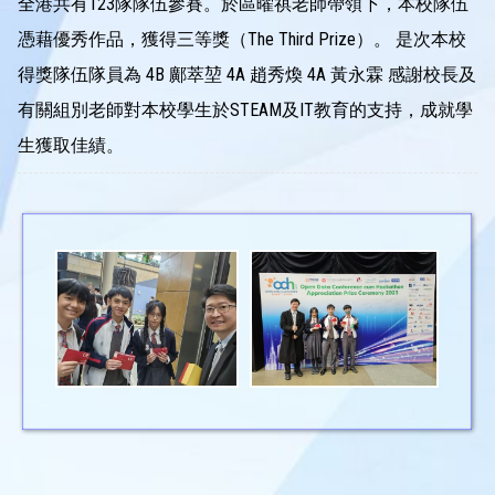
全港共有123隊隊伍參賽。於區曜祺老師帶領下，本校隊伍
憑藉優秀作品，獲得三等獎（The Third Prize）。 是次本校
得獎隊伍隊員為 4B 鄺萃堃 4A 趙秀煥 4A 黃永霖 感謝校長及
有關組別老師對本校學生於STEAM及IT教育的支持，成就學
生獲取佳績。