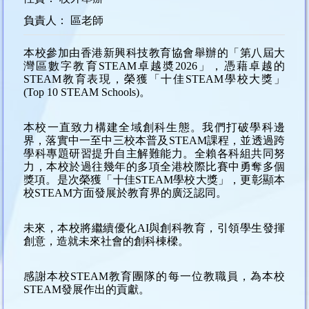
負責人： 區老師
本校參加由香港新興科技教育協會舉辦的「第八屆大
灣區數字教育STEAM卓越奬2026」，憑藉卓越的
STEAM教育表現，榮獲「十佳STEAM學校大獎」
(Top 10 STEAM Schools)
。
本校一直致力構建全域創科生態。我們打破學科邊
界，落實中一至中三校本普及STEAM課程，並透過跨
學科專題研習提升自主解難能力。全賴各科組共同努
力，本校於過往幾年的多項全港校際比賽中勇奪多個
獎項。是次榮獲「十佳STEAM學校大獎」，更彰顯本
校STEAM方面發展於教育界的廣泛認同。
未來，本校將繼續優化AI與創科教育，引領學生發揮
創意，造就未來社會的創科棟樑。
感謝本校STEAM教育團隊的每一位教職員，為本校
STEAM發展作出的貢獻。