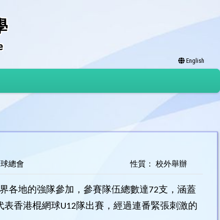
學
e
English
網球總會
性質： 校外舉辦
世界各地的強隊參加，參賽隊伍總數達72支，涵蓋
學代表香港棍網球U12隊出賽，經過連番緊張刺激的