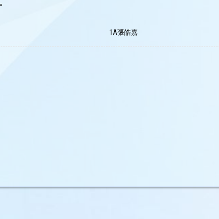
。
1A張皓嘉