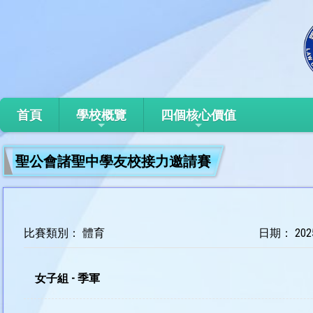
首頁
學校概覽
四個核心價值
聖公會諸聖中學友校接力邀請賽
比賽類別： 體育
日期： 2025
女子組 - 季軍