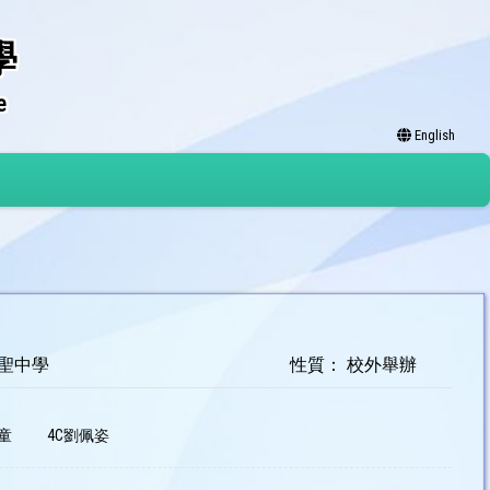
學
e
English
諸聖中學
性質： 校外舉辦
童
4C劉佩姿