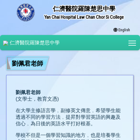
仁濟醫院羅陳楚思中學
Yan Chai Hospital Law Chan Chor Si College
English
T
仁濟醫院羅陳楚思中學
劉佩君老師
劉佩君老師
(文學士，教育文憑)
在大學主修語言學﹐副修英文傳意﹐希望學生能
透過不同的學習方法﹐提昇對學習英語的興趣及
信心﹐為日後的英語水平打好根基。
學校不但是一個學習知識的地方﹐也是培養學生