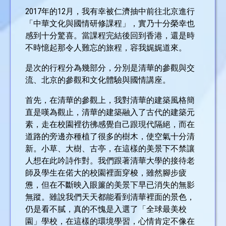
2017年的12月，我有幸被仁濟抽中前往北京進行
「中華文化與國情研修課程」，實乃十分榮幸也
感到十分驚喜。當課程完結後回到香港，還是時
不時憶起那令人難忘的旅程，容我娓娓道來。
是次的行程分為幾部分，分別是清華的參觀與交
流、北京的參觀和文化體驗與國情講座。
首先，在清華的參觀上，我對清華的建築風格簡
直是嘆為觀止，清華的建築融入了古代的建築元
素，走在校園裡彷彿感覺自己跟現代隔絕，而在
道路的旁邊亦種植了很多的樹木，使空氣十分清
新。小草、大樹、古亭，在這樣的美景下不禁讓
人想在此吟詩作對。我們跟著清華大學的接待老
師及學生在偌大的校園裡面穿梭，雖然腳步疲
憊，但在不斷映入眼簾的美景下早已消失的無影
無蹤。雖說我們天天都能看到清華裡面的景色，
仍是看不膩，真的不愧是入選了「全球最美校
園」學校，在這樣的環境學習，心情肯定不像在