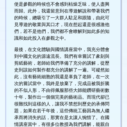
使是參觀的時候也不會感到枯燥乏味，使人盡興
而歸。此外，我還留意到在導遊解說和帶著我們
的時候，總吸引了一大群人駐足和跟隨，由此可
見導遊的敬業與其口才，現在想起還是很感激他
們，若不是他們，我們都不會瞭解到如此多的知
識和如此投入在參觀之中。
最後，在文化體驗與國情講座當中，我充分體會
到中國文化的源遠流長。我們有幸嘗試了彖刻與
剪紙藝術，老師給我們準備了充分的講解，從歷
史到該如何製作都充分的講解了一遍。可縱然如
此，沒有藝術細胞的我還是辜負了老師，在一次
次的嘗試當中，我終是放棄了，完成品被我折騰
的不似人形，不由得佩服那些大師能鑽研藝術數
十年，製作出一個個完美的藝術品。而現代卻已
很難找到這樣的人，讓我不禁想到歷史的承傳問
題，如果在若干年後，這些傳統工藝因為無人繼
承而將消失的話，那實在是太讓人惋惜了。在國
情講座當中，有很多位教授為我們講解，能親自