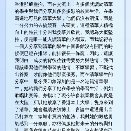
香港那般壓抑。而在交流上，有多個就讀於清華
的學生與我們分享其多姿多彩的校園生活。在學
霸遍地可見的清華大學，他們仍沒有消沉，而是
十分努力的去搞競賽，去研究，這種清華人積極
向上的特質十分叫我羨慕與欣賞。我認為大概堅
持，便是唯一能入讀清華的入場票。而我記得有
一個人分享到清華的學生在圖書館沒有開門的時
候便已經在排隊，能排很長一條龍，因此，這讓
我明白，成功的背後往往需要努力與熱情，我們
應該學習他們對學習的熱情，不斷學習，不斷找
出答案，才能像他們那麼優秀。而在清華學生的
分享中，最令我印象深刻的是一名港籍清華學
生，她給我們分享了她在學校的學習生活，例如
歌唱比賽等。亦指出了現今許多就業機會其實是
在大陸，所以她放棄了香港本土大學，隻身來到
了清華。她會繼續攻讀博士，言論中還透露出自
己打算在二線城市買房的想法，我對她的毅然勇
氣感到十分佩服，亦很佩服她對未來的分析與打
算，而我在很多時候都只會順從，沒有想過自己