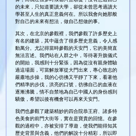
的未來，只知道要讀大學，卻從未曾思考過讀大
學甚至人生的真正意義何在。所以我會向她那般
對自己的未來有想法，做自己想做的事。
其次，在北京的參觀裡，我們參觀了許多歷史上
有名的建築，其中蘊含了很多歷史意義，令人感
動萬分。尤記得當時參觀的天安門，它的美簡直
無法言述。我們站在人群之中，等待著升旗儀式
的開始，我感到十分緊張，因為從沒有親身體驗
過這場面，可當解放軍從大門出來，專心致志的
嚴肅地步操，我的心彷彿又平靜了下來，看著他
們精準的步伐，洪亮的口號，彷彿自己的血液在
逐漸沸騰，情不自禁地為自己中國人的身份感到
驕傲，希望以後有機會可以再來天安門。
我們也參觀了建築精妙的四合院恭王府、諸多特
色美食的前門大街等，實在是寶貴的回憶。在參
觀的過程中，亦被安排了導遊，使我們能得知其
歷史背景與含義，他們的解說十分精彩，所以即