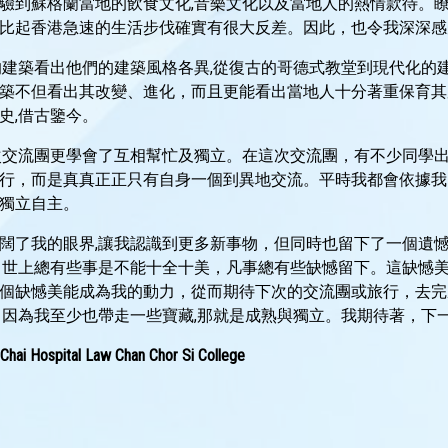
驗到蘇格蘭當地的飲食文化,音樂文化以及當地人的熱情款待。瞭
比起香港急速的生活步伐確實有很大反差。因此，也令我深深感
的建築看出他們的建築風格各異,從復古的哥德式教堂到現代化的建
築不但看出其改變、進化，而且更能看出當地人十分著重保育其歷
史,借古鑒今。
次交流團更學會了互相幫忙及獨立。在這次交流團，有不少同學出
行，而是真真正正只有自身一個到異地交流。平時我都會依據我的
獨立自主。
闊了我的眼界,讓我認識到更多新事物，但同時也留下了一個遺
，世上總有些事是不能十全十美，凡事總有些缺憾留下。這缺憾
個缺憾美能成為我的動力，從而期待下次的交流團或旅行，去完
。因為我至少也帶走一些寶藏,那就是成熟與獨立。我期待著，下
Hospital Law Chan Chor Si College