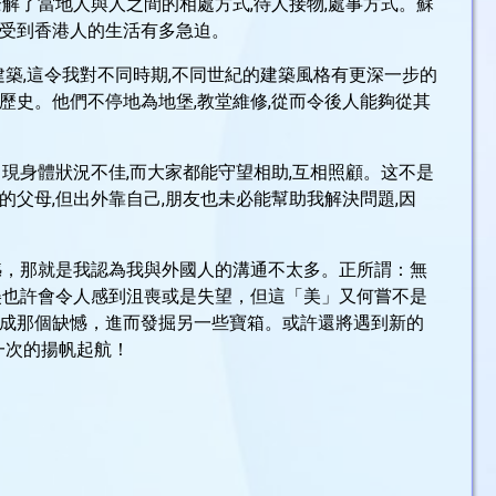
解了當地人與人之間的相處方式,待人接物,處事方式。蘇
受到香港人的生活有多急迫。
築,這令我對不同時期,不同世紀的建築風格有更深一步的
史。他們不停地為地堡,教堂維修,從而令後人能夠從其
現身體狀況不佳,而大家都能守望相助,互相照顧。这不是
父母,但出外靠自己,朋友也未必能幫助我解決問題,因
憾，那就是我認為我與外國人的溝通不太多。正所謂：無
美也許會令人感到沮喪或是失望，但這「美」又何嘗不是
成那個缺憾，進而發掘另一些寶箱。或許還將遇到新的
一次的揚帆起航！