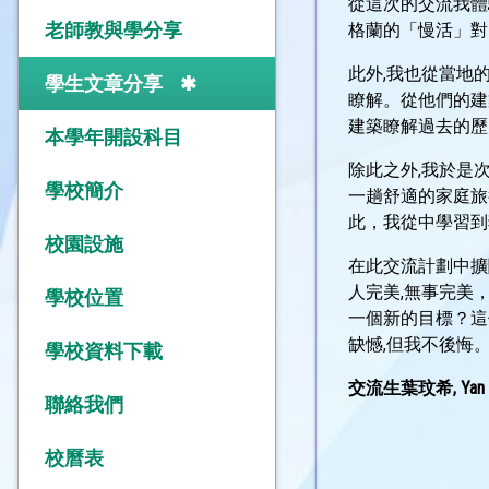
從這次的交流我體
老師教與學分享
格蘭的「慢活」對
此外,我也從當地
學生文章分享
瞭解。從他們的建
建築瞭解過去的歷
本學年開設科目
除此之外,我於是
學校簡介
一趟舒適的家庭旅
此，我從中學習到
校園設施
在此交流計劃中擴
人完美,無事完美
學校位置
一個新的目標？這
缺憾,但我不後悔
學校資料下載
交流生葉玟希, Yan Chai 
聯絡我們
校曆表