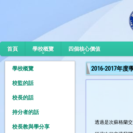
首頁
學校概覽
四個核心價值
2016-2017
學校概覽
校監的話
校長的話
持分者的話
透過是次蘇格蘭交流
校長教與學分享