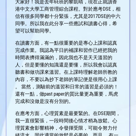
大家好！我是去年6E班的黎凱晴，現在正就讀香
港中文大學工商管理綜合課程。對於應考DSE，相
信有很多同學都十分緊張，尤其是2017DSE的中六
同學。所以我在此分享一些應試和讀書心得，希
望可以幫助同學。
在讀書方面，有一點很重要的是專心上課和認真
完成作業。我認為平日的補課和習作已經把我的
時間表擠得滿滿的，因此我也不是天天溫習的
人，但是要懂的知識還是要懂，所以我會以認真
聽書和做功課來溫習。在上課時理解老師所教的
內容，不要以為抄下老師的筆記便是很用心上課
。 當然，測驗前的溫習和日常的溫習是必須的！
還有一點，做past paper的質比量更為重要，馬虎
完成和沒做是沒有分別的。
在應考方面，心理質素是最要緊的。在DSE期間，
我一直很緊張，一段時間後心情才稍為放鬆。心
理質素會影響精神，令發揮受限，可能令努力付
緒流水，因此適當的放鬆是必要的。而且， 有一