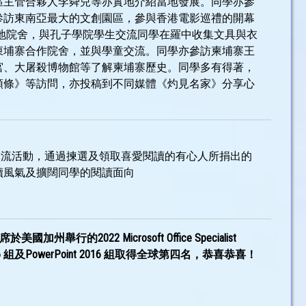
區主管合夥人李舜兒等亦實地介紹當地發展。同學亦參
參訪東南亞最大的文創園區，參與香港電影巡禮的開幕
地院舍，與孔子學院學生交流同學在羅中收集文具與衣
柬埔寨合作院舍，並與學童交流。同學亦參訪柬埔寨王
宮、大屠殺博物館等了解柬埔寨歷史。同學多有得著，
頭條》等訪問，亦投稿到不同媒體《灼見名家》分享心
閱讀交流活動，通過揀選及領取喜愛閱讀的有心人所捐出的
讀風氣及擴闊同學的閱讀面向
的2022 Microsoft Office Specialist
d 2016 組及PowerPoint 2016 組取得全球第四名，恭喜恭喜！