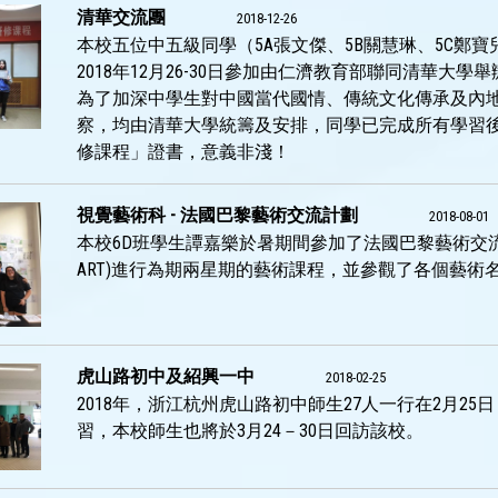
清華交流團
2018-12-26
本校五位中五級同學（5A張文傑、5B關慧琳、5C鄭寶
2018年12月26-30日參加由仁濟教育部聯同清華
為了加深中學生對中國當代國情、傳統文化傳承及內
察，均由清華大學統籌及安排，同學已完成所有學習
修課程」證書，意義非淺！
視覺藝術科 - 法國巴黎藝術交流計劃
2018-08-01
本校6D班學生譚嘉樂於暑期間參加了法國巴黎藝術交流計劃，
ART)進行為期兩星期的藝術課程，並參觀了各個藝術
虎山路初中及紹興一中
2018-02-25
2018年，浙江杭州虎山路初中師生27人一行在2月2
習，本校師生也將於3月24－30日回訪該校。