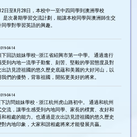
12日至8月28日，本校中一至中四同學到澳洲學校
就讀及參與學校活動。是次暑期學習交流計劃，能讓本校同學與澳洲師生交
升同學對學習英語的興趣。
2019-04-14
的帶領下回訪姐妹學校--浙江省紹興市第一中學。 通過進行
感受到內地一流學子勤奮、刻苦、堅毅的學習態度及對
次出訪見證祖國的悠久歷史底蘊和美麗的大好河山，以
用我們的優勢，背靠祖國，開拓更美好的將來。
2019-04-14
帶領下訪問姐妹學校 - 浙江杭州虎山路初中。 通過和杭州
式交流，讓學生感受到內地同學、家長的樸實、友好和
通和相處的能力。也通過是次出訪見證祖國的悠久歷史
變對內地印象，大家和諧相處將來才能發展共贏。