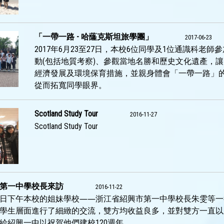
「一帶一路 - 哈蕯克斯坦旅學團」
2017-06-23
2017年6月23至27日，本校6位同學及1位通識科老
動(包括地質考察)、參觀當地名勝和歷史文化遺產，
經濟發展及環境保育措施，並親身體會「一帶一路」
從而拓寬同學眼界。
Scotland Study Tour
2016-11-27
Scotland Study Tour
第一中學校長來訪
2016-11-22
1月22日下午本校的姐妹學校――浙江省紹興市第一中學校長朱雯
學生層面進行了細緻的交流，雙方均收益良多，並對雙方一直以
給紹興一中以祝賀他們建校120週年。