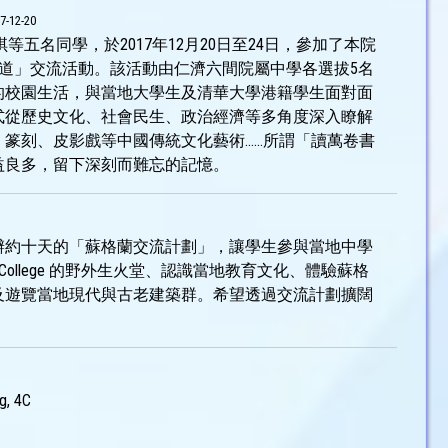
7-12-20
琪等五名同學，於2017年12月20日至24日，參加了本院
大學道」交流活動。該活動由仁濟六間院屬中學各選拔5名
的校園生活，與當地大學生及清華大學港籍學生面對面
式從歷史文化、社會民生、政治經濟等多角度深入瞭解
篆刻、皮影戲等中國傳統文化藝術……所謂「讀萬卷書
益良多，留下深刻而難忘的記憶。
舉辦約十天的「蘇格蘭交流計劃」，讓學生參與當地中學
 College 的野外生火堂、認識當地教育文化、體驗蘇格
及遊覽當地現代與古老建築群。希望透過交流計劃擴闊
g, 4C