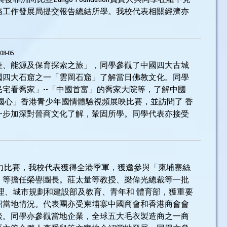
務工作發展局提交報告總結所學。我校代表相關經濟亦
08-05
產、能源及保育探索之旅」，同學參觀了中國四大古城
國四大石窟之一「雲岡石窟」了解當日佛教文化。同學
宅看喬家」--「中國首富」的喬家大院等，了解中國
國心」香港青少年國情體驗視頻展映比賽，並訪問了 香
一步加深對晉商文化了解，鞏固所學。同學代表亦接受
力比賽，我校代表獲得全港季軍，獲邀參與「柬埔寨絲
、等擔任榮譽團長。莊太量等教授、梁偉光總裁等一批
理、城市規劃和建設部及教育、青年和 體育部，獲重要
紹當地情況。代表團亦受柬埔寨中國商會和香港商會會
談。同學亦參觀當地企業，全球五大毛衣製造商之一商