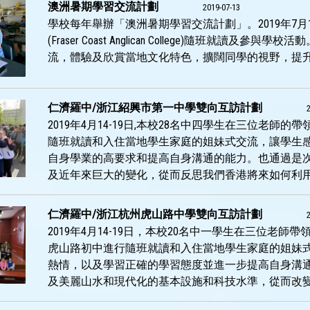
澳洲暑期學習交流計劃
2019-07-13
學校每年舉辦「澳洲暑期學習交流計劃」。2019年7月
(Fraser Coast Anglican College)隨班
流，體驗及欣賞當地文化特色，擴闊同學的視野，提
仁濟羅中/浙江紹興市第一中學雙向互訪計劃
2019年4月14-19日,本校28名中四學生在三位老師
隨班就讀和入住當地學生家庭的姐妹式交流，讓學生
自身學業的高要求和提高自身溝通的能力。也通過是
及近年來巨大的變化，從而反思我們香港將來如何利
仁濟羅中/浙江杭州虎山路中學雙向互訪計劃
2019年4月14-19日，本校20名中一學生在三位老師
虎山路初中進行隨班就讀和入住當地學生家庭的姐妹
熱情，以及學習正確的學習態度並進一步提高自身溝
及美麗山水和現代化的基本設施和科技水準，從而改