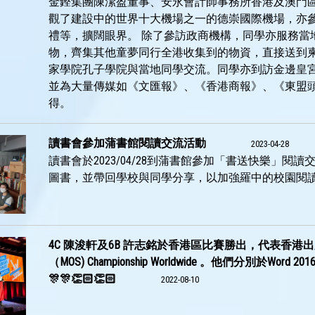
金鏗集團陳潔盈董事、安永會計師事務所香港及澳門
觀了建設中的世界十大機場之一的德崇國際機場，亦
禮等，擴闊眼界。 除了參訪政商機構，同學亦服務當
物，齊集其他童夢同行全港收集到的物資，直接送到
家學院孔子學院與當地同學交流。同學亦到訪金邊皇
並為大量傳媒如《文匯報》、《香港商報》、《東盟
得。
讀書會參加蒲書館閱讀交流活動
2023-04-28
讀書會於2023/04/28到蒲書館參加「書送快樂」
圖書，並帶回學校與同學分享，以加強羅中的校園閱
4C 陳浚軒及6B 許志銘於香港區比賽勝出，代表香港出席於美國加州舉行
（MOS) Championship Worldwide 。他們分別於Wor
🎊🎊👏🏻👏🏻
2022-08-10