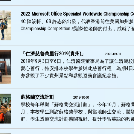
2022 Microsoft Office Specialist Worldwide Championship C
4C 陳浚軒、6B 許志銘出發，代表香港前往美國加州參加 2022 Micros
Championship Competition 感謝3位老師的付出，成就了孩子。 
「仁濟慈善萬里行2019(貴州)」
2020-09-03
2019年9月3日至6日，仁濟醫院董事局為了讓仁濟
愛心善行，特安排本校學生參與此慈善行程，為期4日
亦參觀了不少貴州景點和參觀遵義會議紀念館。
蘇格蘭交流計劃
2019-10-01
學校每年舉辦「蘇格蘭交流計劃」。今年10月，蘇格
月，本校學生到訪蘇格蘭學校，與當地師生交流，體
群。學生透過交流計劃擴闊視野、提升學習英語的興