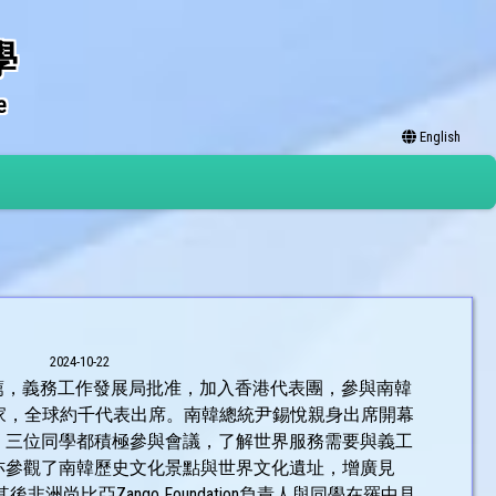
學
e
English
2024-10-22
」推薦，義務工作發展局批准，加入香港代表團，參與南韓
百國家，全球約千代表出席。南韓總統尹錫悅親身出席開幕
，三位同學都積極參與會議，了解世界服務需要與義工
亦參觀了南韓歷史文化景點與世界文化遺址，增廣見
尚比亞Zango Foundation負責人與同學在羅中見