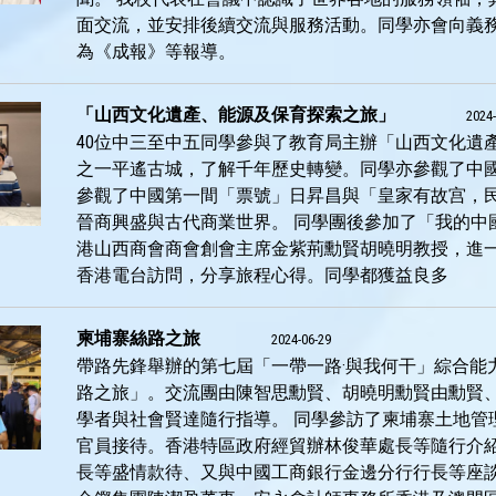
面交流，並安排後續交流與服務活動。同學亦會向義
為《成報》等報導。
「山西文化遺產、能源及保育探索之旅」
2024-
40位中三至中五同學參與了教育局主辦「山西文化遺
之一平遙古城，了解千年歷史轉變。同學亦參觀了中
參觀了中國第一間「票號」日昇昌與「皇家有故宫，民
晉商興盛與古代商業世界。 同學團後參加了「我的中
港山西商會商會創會主席金紫荊勳賢胡曉明教授，進
香港電台訪問，分享旅程心得。同學都獲益良多
柬埔寨絲路之旅
2024-06-29
帶路先鋒舉辦的第七屆「一帶一路·與我何干」綜合能
路之旅」。交流團由陳智思勳賢、胡曉明勳賢由勳賢
學者與社會賢達隨行指導。 同學參訪了柬埔寨土地管
官員接待。香港特區政府經貿辦林俊華處長等隨行介
長等盛情款待、又與中國工商銀行金邊分行行長等座