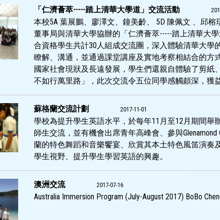
「仁濟薈萃-----踏上清華大學道」交流活動
201
本校5A 葉展鵬、廖澤文、鐘美齡、 5D 陳佩文 、邱榕
董事局與清華大學協辦的「仁濟薈萃-----踏上清華
合資格學生共計30人組成交流團，深入體驗清華大學
瞭解、溝通，並通過課堂講座及實地考察相結合的方
國家社會現狀及長遠發展，學生們還親自體驗了剪紙、
不如行萬里路」，此次交流令五位同學感觸頗深，獲
蘇格蘭交流計劃
2017-11-01
學校為提升學生英語水平，於每年11月至12月期間
師生交流，並有機會出席青年高峰會、參與Glenamond
蘭的特色舞蹈和音樂饗宴、欣賞其本土特色風笛演奏
學生視野、提升學生學習英語的興趣。
澳洲交流
2017-07-16
Australia Immersion Program (July-August 2017) BoBo Chen