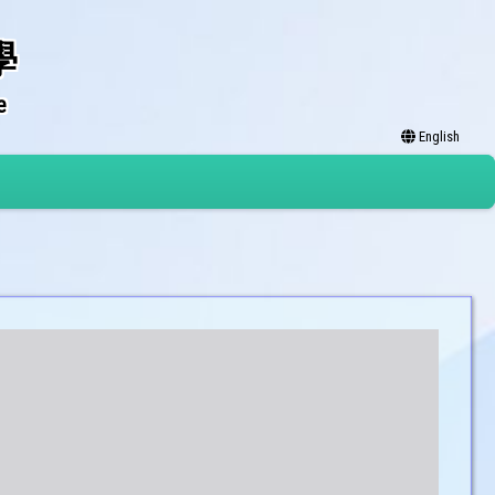
學
e
English