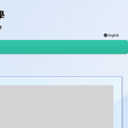
學
e
English