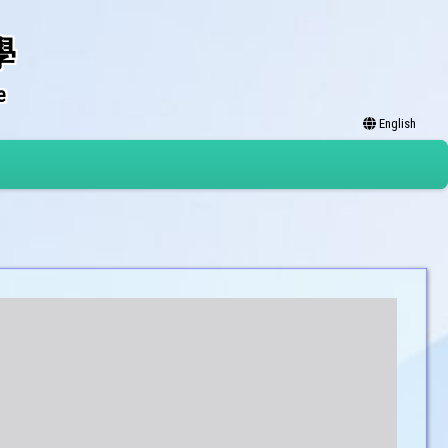
學
e
English