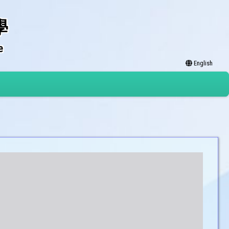
學
e
English