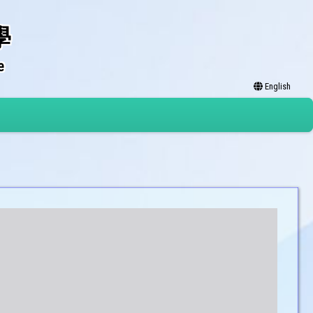
學
e
English