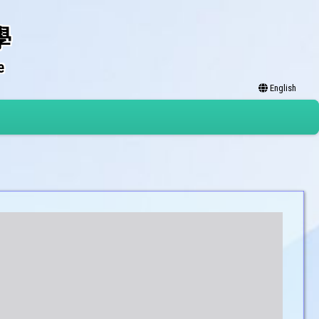
學
e
English