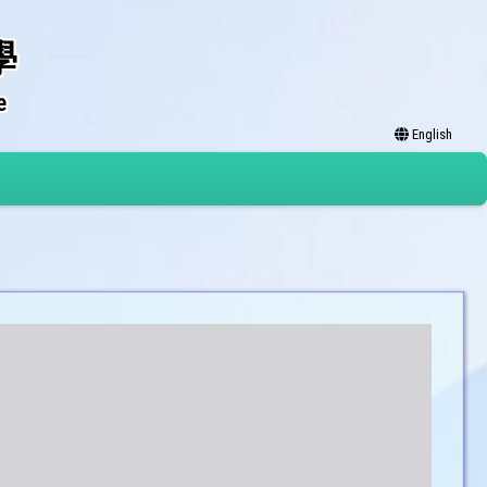
學
e
English