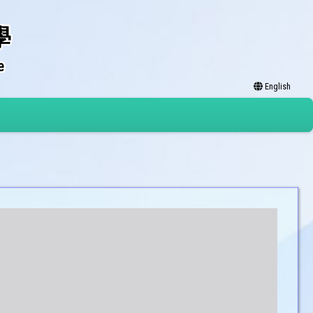
學
e
English