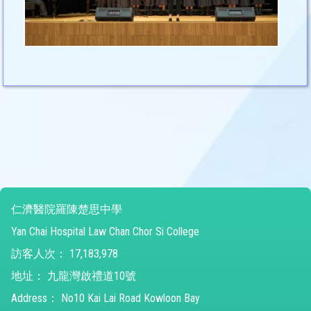
仁濟醫院羅陳楚思中學
Yan Chai Hospital Law Chan Chor Si College
訪客人次：
17,183,978
地址：
九龍灣啟禮道10號
Address：
No10 Kai Lai Road Kowloon Bay