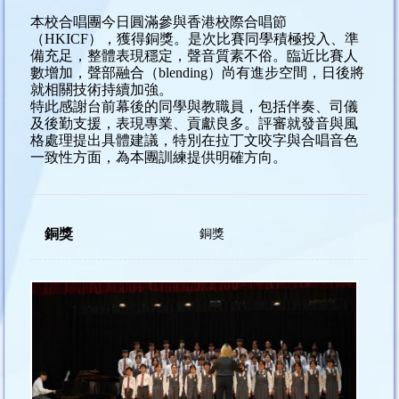
本校合唱團今日圓滿參與香港校際合唱節
（HKICF），獲得銅獎。是次比賽同學積極投入、準
備充足，整體表現穩定，聲音質素不俗。臨近比賽人
數增加，聲部融合（blending）尚有進步空間，日後將
就相關技術持續加強。
特此感謝台前幕後的同學與教職員，包括伴奏、司儀
及後勤支援，表現專業、貢獻良多。評審就發音與風
格處理提出具體建議，特別在拉丁文咬字與合唱音色
一致性方面，為本團訓練提供明確方向。
銅獎
銅獎