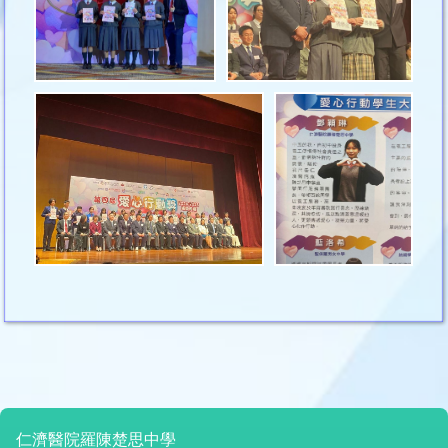
仁濟醫院羅陳楚思中學