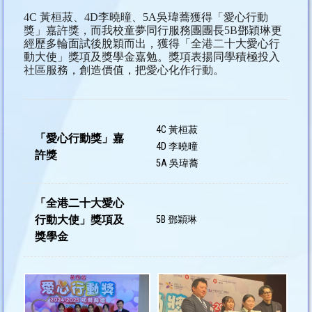
4C 黃桓菽、4D李曉曈、5A吳瑋蕎獲得「愛心行動
獎」嘉許獎，而我校童夢同行服務團團長5B鄧穎琳更
經歷多輪面試後脫穎而出，獲得「全港二十大愛心行
動大使」獎項及獎學金嘉勉。獎項表揚同學積極投入
社區服務，創造價值，把愛心化作行動。
4C 黃桓菽
「愛心行動獎」嘉
4D 李曉曈
許獎
5A 吳瑋蕎
「全港二十大愛心
行動大使」獎項及
5B 鄧穎琳
獎學金